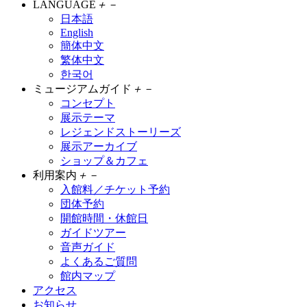
LANGUAGE
＋
－
日本語
English
簡体中文
繁体中文
한국어
ミュージアムガイド
＋
－
コンセプト
展示テーマ
レジェンドストーリーズ
展示アーカイブ
ショップ＆カフェ
利用案内
＋
－
入館料／チケット予約
団体予約
開館時間・休館日
ガイドツアー
音声ガイド
よくあるご質問
館内マップ
アクセス
お知らせ