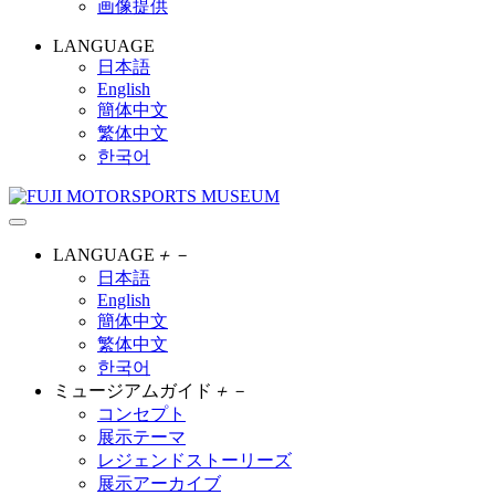
画像提供
LANGUAGE
日本語
English
簡体中文
繁体中文
한국어
LANGUAGE
＋
－
日本語
English
簡体中文
繁体中文
한국어
ミュージアムガイド
＋
－
コンセプト
展示テーマ
レジェンドストーリーズ
展示アーカイブ