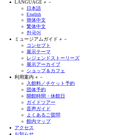
LANGUAGE
＋
－
日本語
English
簡体中文
繁体中文
한국어
ミュージアムガイド
＋
－
コンセプト
展示テーマ
レジェンドストーリーズ
展示アーカイブ
ショップ＆カフェ
利用案内
＋
－
入館料／チケット予約
団体予約
開館時間・休館日
ガイドツアー
音声ガイド
よくあるご質問
館内マップ
アクセス
お知らせ