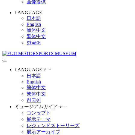
画像提供
LANGUAGE
日本語
English
簡体中文
繁体中文
한국어
LANGUAGE
＋
－
日本語
English
簡体中文
繁体中文
한국어
ミュージアムガイド
＋
－
コンセプト
展示テーマ
レジェンドストーリーズ
展示アーカイブ