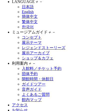
LANGUAGE
＋
－
日本語
English
簡体中文
繁体中文
한국어
ミュージアムガイド
＋
－
コンセプト
展示テーマ
レジェンドストーリーズ
展示アーカイブ
ショップ＆カフェ
利用案内
＋
－
入館料／チケット予約
団体予約
開館時間・休館日
ガイドツアー
音声ガイド
よくあるご質問
館内マップ
アクセス
お知らせ