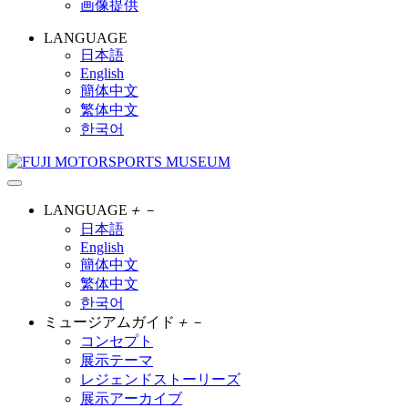
画像提供
LANGUAGE
日本語
English
簡体中文
繁体中文
한국어
LANGUAGE
＋
－
日本語
English
簡体中文
繁体中文
한국어
ミュージアムガイド
＋
－
コンセプト
展示テーマ
レジェンドストーリーズ
展示アーカイブ