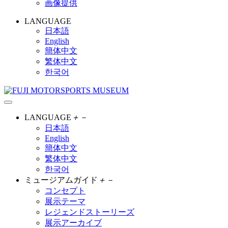
画像提供
LANGUAGE
日本語
English
簡体中文
繁体中文
한국어
LANGUAGE
＋
－
日本語
English
簡体中文
繁体中文
한국어
ミュージアムガイド
＋
－
コンセプト
展示テーマ
レジェンドストーリーズ
展示アーカイブ