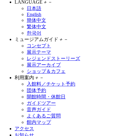
LANGUAGE
＋
－
日本語
English
簡体中文
繁体中文
한국어
ミュージアムガイド
＋
－
コンセプト
展示テーマ
レジェンドストーリーズ
展示アーカイブ
ショップ＆カフェ
利用案内
＋
－
入館料／チケット予約
団体予約
開館時間・休館日
ガイドツアー
音声ガイド
よくあるご質問
館内マップ
アクセス
お知らせ