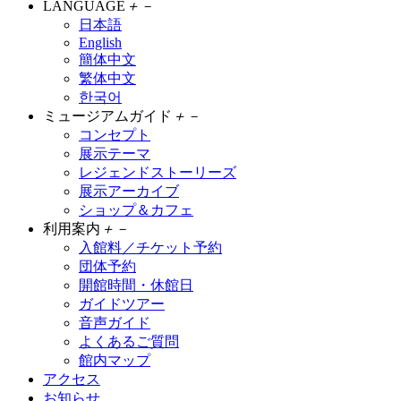
LANGUAGE
＋
－
日本語
English
簡体中文
繁体中文
한국어
ミュージアムガイド
＋
－
コンセプト
展示テーマ
レジェンドストーリーズ
展示アーカイブ
ショップ＆カフェ
利用案内
＋
－
入館料／チケット予約
団体予約
開館時間・休館日
ガイドツアー
音声ガイド
よくあるご質問
館内マップ
アクセス
お知らせ