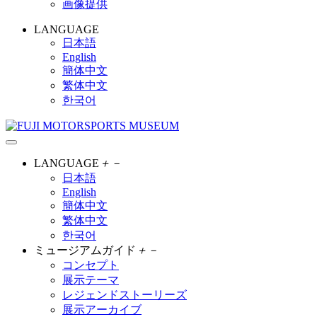
画像提供
LANGUAGE
日本語
English
簡体中文
繁体中文
한국어
LANGUAGE
＋
－
日本語
English
簡体中文
繁体中文
한국어
ミュージアムガイド
＋
－
コンセプト
展示テーマ
レジェンドストーリーズ
展示アーカイブ