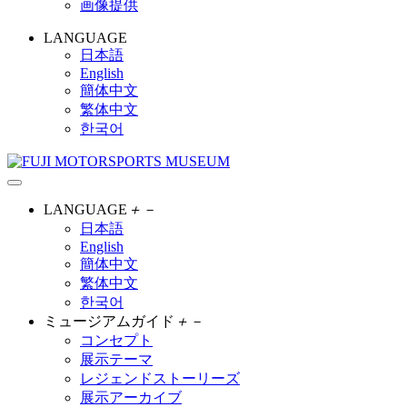
画像提供
LANGUAGE
日本語
English
簡体中文
繁体中文
한국어
LANGUAGE
＋
－
日本語
English
簡体中文
繁体中文
한국어
ミュージアムガイド
＋
－
コンセプト
展示テーマ
レジェンドストーリーズ
展示アーカイブ