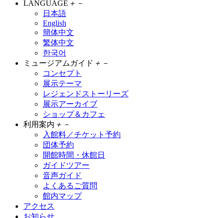
LANGUAGE
＋
－
日本語
English
簡体中文
繁体中文
한국어
ミュージアムガイド
＋
－
コンセプト
展示テーマ
レジェンドストーリーズ
展示アーカイブ
ショップ＆カフェ
利用案内
＋
－
入館料／チケット予約
団体予約
開館時間・休館日
ガイドツアー
音声ガイド
よくあるご質問
館内マップ
アクセス
お知らせ