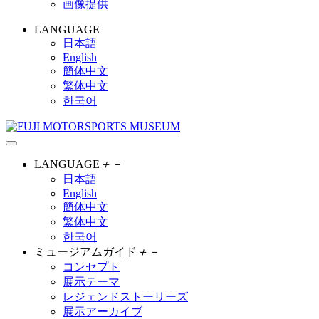
画像提供
LANGUAGE
日本語
English
簡体中文
繁体中文
한국어
LANGUAGE
＋
－
日本語
English
簡体中文
繁体中文
한국어
ミュージアムガイド
＋
－
コンセプト
展示テーマ
レジェンドストーリーズ
展示アーカイブ