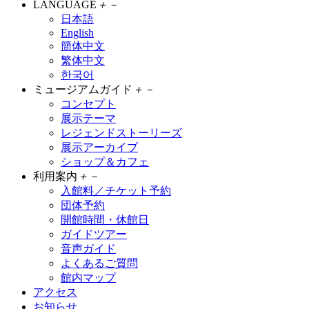
LANGUAGE
＋
－
日本語
English
簡体中文
繁体中文
한국어
ミュージアムガイド
＋
－
コンセプト
展示テーマ
レジェンドストーリーズ
展示アーカイブ
ショップ＆カフェ
利用案内
＋
－
入館料／チケット予約
団体予約
開館時間・休館日
ガイドツアー
音声ガイド
よくあるご質問
館内マップ
アクセス
お知らせ