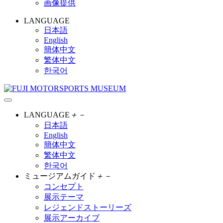
画像提供
LANGUAGE
日本語
English
簡体中文
繁体中文
한국어
LANGUAGE
＋
－
日本語
English
簡体中文
繁体中文
한국어
ミュージアムガイド
＋
－
コンセプト
展示テーマ
レジェンドストーリーズ
展示アーカイブ