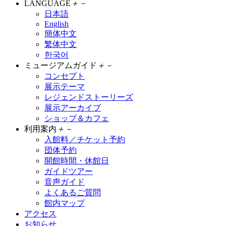
LANGUAGE
＋
－
日本語
English
簡体中文
繁体中文
한국어
ミュージアムガイド
＋
－
コンセプト
展示テーマ
レジェンドストーリーズ
展示アーカイブ
ショップ＆カフェ
利用案内
＋
－
入館料／チケット予約
団体予約
開館時間・休館日
ガイドツアー
音声ガイド
よくあるご質問
館内マップ
アクセス
お知らせ