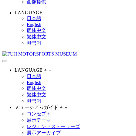
画像提供
LANGUAGE
日本語
English
簡体中文
繁体中文
한국어
LANGUAGE
＋
－
日本語
English
簡体中文
繁体中文
한국어
ミュージアムガイド
＋
－
コンセプト
展示テーマ
レジェンドストーリーズ
展示アーカイブ