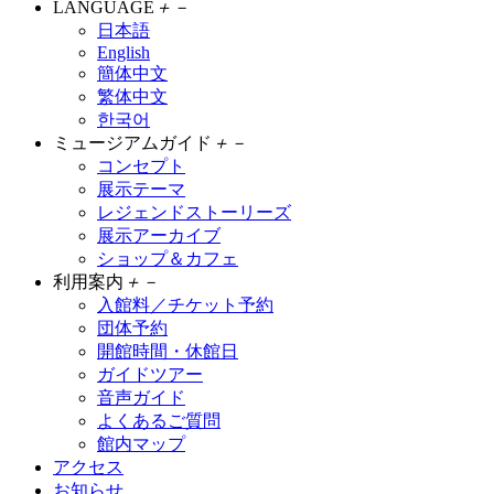
LANGUAGE
＋
－
日本語
English
簡体中文
繁体中文
한국어
ミュージアムガイド
＋
－
コンセプト
展示テーマ
レジェンドストーリーズ
展示アーカイブ
ショップ＆カフェ
利用案内
＋
－
入館料／チケット予約
団体予約
開館時間・休館日
ガイドツアー
音声ガイド
よくあるご質問
館内マップ
アクセス
お知らせ