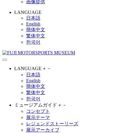
画像提供
LANGUAGE
日本語
English
簡体中文
繁体中文
한국어
LANGUAGE
＋
－
日本語
English
簡体中文
繁体中文
한국어
ミュージアムガイド
＋
－
コンセプト
展示テーマ
レジェンドストーリーズ
展示アーカイブ