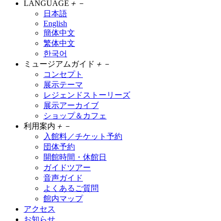
LANGUAGE
＋
－
日本語
English
簡体中文
繁体中文
한국어
ミュージアムガイド
＋
－
コンセプト
展示テーマ
レジェンドストーリーズ
展示アーカイブ
ショップ＆カフェ
利用案内
＋
－
入館料／チケット予約
団体予約
開館時間・休館日
ガイドツアー
音声ガイド
よくあるご質問
館内マップ
アクセス
お知らせ