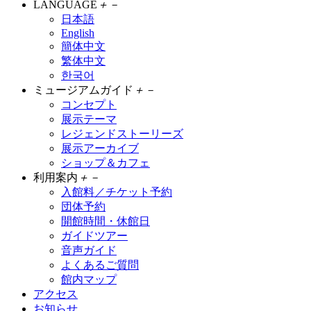
LANGUAGE
＋
－
日本語
English
簡体中文
繁体中文
한국어
ミュージアムガイド
＋
－
コンセプト
展示テーマ
レジェンドストーリーズ
展示アーカイブ
ショップ＆カフェ
利用案内
＋
－
入館料／チケット予約
団体予約
開館時間・休館日
ガイドツアー
音声ガイド
よくあるご質問
館内マップ
アクセス
お知らせ