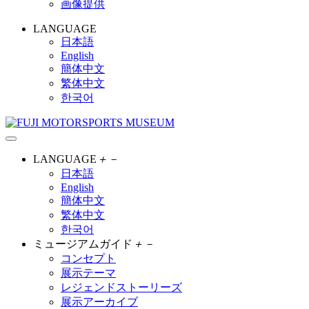
画像提供
LANGUAGE
日本語
English
簡体中文
繁体中文
한국어
LANGUAGE
＋
－
日本語
English
簡体中文
繁体中文
한국어
ミュージアムガイド
＋
－
コンセプト
展示テーマ
レジェンドストーリーズ
展示アーカイブ