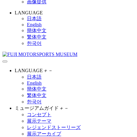
画像提供
LANGUAGE
日本語
English
簡体中文
繁体中文
한국어
LANGUAGE
＋
－
日本語
English
簡体中文
繁体中文
한국어
ミュージアムガイド
＋
－
コンセプト
展示テーマ
レジェンドストーリーズ
展示アーカイブ