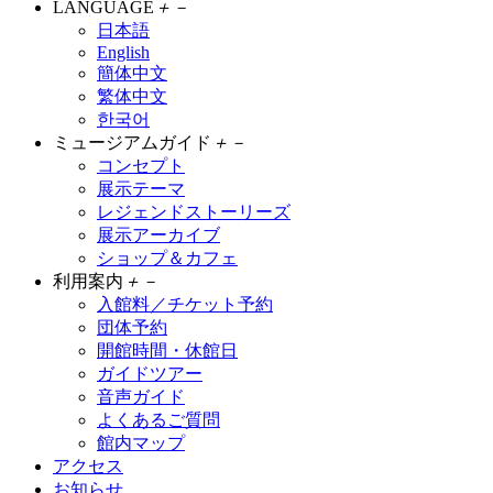
LANGUAGE
＋
－
日本語
English
簡体中文
繁体中文
한국어
ミュージアムガイド
＋
－
コンセプト
展示テーマ
レジェンドストーリーズ
展示アーカイブ
ショップ＆カフェ
利用案内
＋
－
入館料／チケット予約
団体予約
開館時間・休館日
ガイドツアー
音声ガイド
よくあるご質問
館内マップ
アクセス
お知らせ