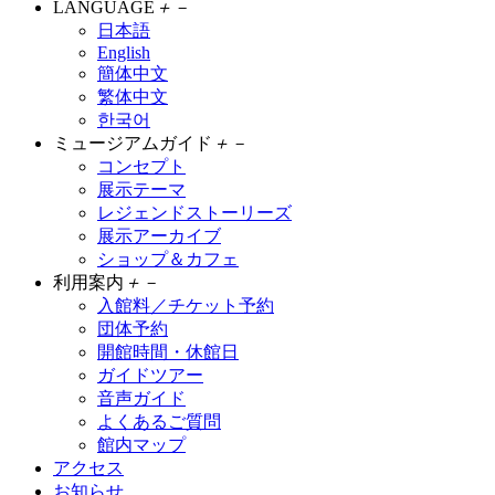
LANGUAGE
＋
－
日本語
English
簡体中文
繁体中文
한국어
ミュージアムガイド
＋
－
コンセプト
展示テーマ
レジェンドストーリーズ
展示アーカイブ
ショップ＆カフェ
利用案内
＋
－
入館料／チケット予約
団体予約
開館時間・休館日
ガイドツアー
音声ガイド
よくあるご質問
館内マップ
アクセス
お知らせ