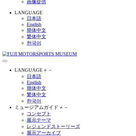
画像提供
LANGUAGE
日本語
English
簡体中文
繁体中文
한국어
LANGUAGE
＋
－
日本語
English
簡体中文
繁体中文
한국어
ミュージアムガイド
＋
－
コンセプト
展示テーマ
レジェンドストーリーズ
展示アーカイブ