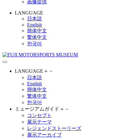
画像提供
LANGUAGE
日本語
English
簡体中文
繁体中文
한국어
LANGUAGE
＋
－
日本語
English
簡体中文
繁体中文
한국어
ミュージアムガイド
＋
－
コンセプト
展示テーマ
レジェンドストーリーズ
展示アーカイブ