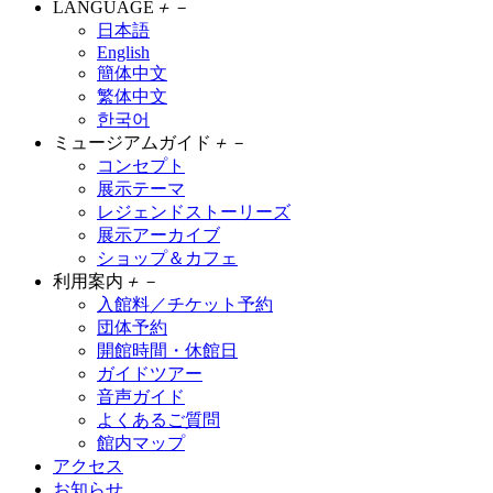
LANGUAGE
＋
－
日本語
English
簡体中文
繁体中文
한국어
ミュージアムガイド
＋
－
コンセプト
展示テーマ
レジェンドストーリーズ
展示アーカイブ
ショップ＆カフェ
利用案内
＋
－
入館料／チケット予約
団体予約
開館時間・休館日
ガイドツアー
音声ガイド
よくあるご質問
館内マップ
アクセス
お知らせ