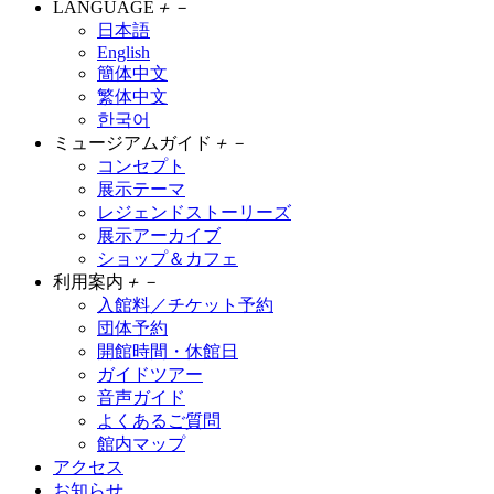
LANGUAGE
＋
－
日本語
English
簡体中文
繁体中文
한국어
ミュージアムガイド
＋
－
コンセプト
展示テーマ
レジェンドストーリーズ
展示アーカイブ
ショップ＆カフェ
利用案内
＋
－
入館料／チケット予約
団体予約
開館時間・休館日
ガイドツアー
音声ガイド
よくあるご質問
館内マップ
アクセス
お知らせ