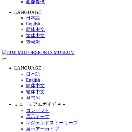
画像提供
LANGUAGE
日本語
English
簡体中文
繁体中文
한국어
LANGUAGE
＋
－
日本語
English
簡体中文
繁体中文
한국어
ミュージアムガイド
＋
－
コンセプト
展示テーマ
レジェンドストーリーズ
展示アーカイブ