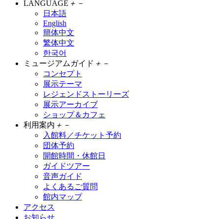
LANGUAGE
＋
－
日本語
English
簡体中文
繁体中文
한국어
ミュージアムガイド
＋
－
コンセプト
展示テーマ
レジェンドストーリーズ
展示アーカイブ
ショップ＆カフェ
利用案内
＋
－
入館料／チケット予約
団体予約
開館時間・休館日
ガイドツアー
音声ガイド
よくあるご質問
館内マップ
アクセス
お知らせ