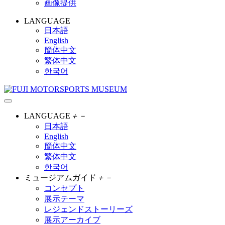
画像提供
LANGUAGE
日本語
English
簡体中文
繁体中文
한국어
LANGUAGE
＋
－
日本語
English
簡体中文
繁体中文
한국어
ミュージアムガイド
＋
－
コンセプト
展示テーマ
レジェンドストーリーズ
展示アーカイブ