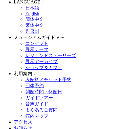
LANGUAGE
＋
－
日本語
English
簡体中文
繁体中文
한국어
ミュージアムガイド
＋
－
コンセプト
展示テーマ
レジェンドストーリーズ
展示アーカイブ
ショップ＆カフェ
利用案内
＋
－
入館料／チケット予約
団体予約
開館時間・休館日
ガイドツアー
音声ガイド
よくあるご質問
館内マップ
アクセス
お知らせ