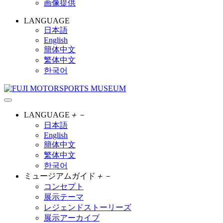
画像提供
LANGUAGE
日本語
English
簡体中文
繁体中文
한국어
LANGUAGE
＋
－
日本語
English
簡体中文
繁体中文
한국어
ミュージアムガイド
＋
－
コンセプト
展示テーマ
レジェンドストーリーズ
展示アーカイブ