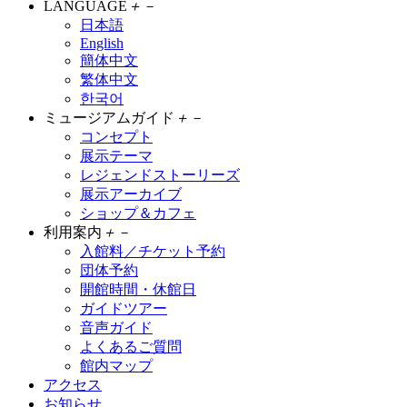
LANGUAGE
＋
－
日本語
English
簡体中文
繁体中文
한국어
ミュージアムガイド
＋
－
コンセプト
展示テーマ
レジェンドストーリーズ
展示アーカイブ
ショップ＆カフェ
利用案内
＋
－
入館料／チケット予約
団体予約
開館時間・休館日
ガイドツアー
音声ガイド
よくあるご質問
館内マップ
アクセス
お知らせ