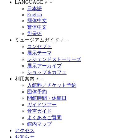
LANGUAGE
＋
－
日本語
English
簡体中文
繁体中文
한국어
ミュージアムガイド
＋
－
コンセプト
展示テーマ
レジェンドストーリーズ
展示アーカイブ
ショップ＆カフェ
利用案内
＋
－
入館料／チケット予約
団体予約
開館時間・休館日
ガイドツアー
音声ガイド
よくあるご質問
館内マップ
アクセス
お知らせ