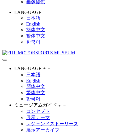
画像提供
LANGUAGE
日本語
English
簡体中文
繁体中文
한국어
LANGUAGE
＋
－
日本語
English
簡体中文
繁体中文
한국어
ミュージアムガイド
＋
－
コンセプト
展示テーマ
レジェンドストーリーズ
展示アーカイブ