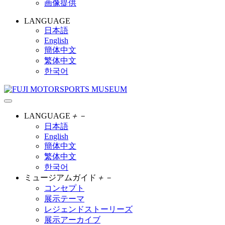
画像提供
LANGUAGE
日本語
English
簡体中文
繁体中文
한국어
LANGUAGE
＋
－
日本語
English
簡体中文
繁体中文
한국어
ミュージアムガイド
＋
－
コンセプト
展示テーマ
レジェンドストーリーズ
展示アーカイブ