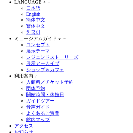
LANGUAGE
＋
－
日本語
English
簡体中文
繁体中文
한국어
ミュージアムガイド
＋
－
コンセプト
展示テーマ
レジェンドストーリーズ
展示アーカイブ
ショップ＆カフェ
利用案内
＋
－
入館料／チケット予約
団体予約
開館時間・休館日
ガイドツアー
音声ガイド
よくあるご質問
館内マップ
アクセス
お知らせ