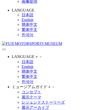
画像提供
LANGUAGE
日本語
English
簡体中文
繁体中文
한국어
LANGUAGE
＋
－
日本語
English
簡体中文
繁体中文
한국어
ミュージアムガイド
＋
－
コンセプト
展示テーマ
レジェンドストーリーズ
展示アーカイブ