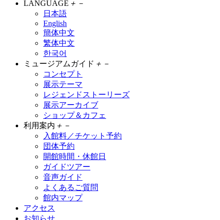
LANGUAGE
＋
－
日本語
English
簡体中文
繁体中文
한국어
ミュージアムガイド
＋
－
コンセプト
展示テーマ
レジェンドストーリーズ
展示アーカイブ
ショップ＆カフェ
利用案内
＋
－
入館料／チケット予約
団体予約
開館時間・休館日
ガイドツアー
音声ガイド
よくあるご質問
館内マップ
アクセス
お知らせ