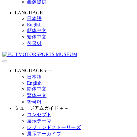
画像提供
LANGUAGE
日本語
English
簡体中文
繁体中文
한국어
LANGUAGE
＋
－
日本語
English
簡体中文
繁体中文
한국어
ミュージアムガイド
＋
－
コンセプト
展示テーマ
レジェンドストーリーズ
展示アーカイブ