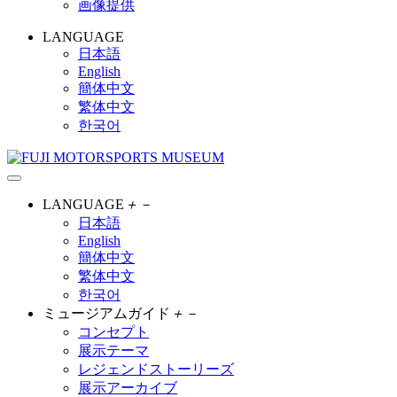
画像提供
LANGUAGE
日本語
English
簡体中文
繁体中文
한국어
LANGUAGE
＋
－
日本語
English
簡体中文
繁体中文
한국어
ミュージアムガイド
＋
－
コンセプト
展示テーマ
レジェンドストーリーズ
展示アーカイブ