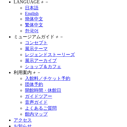
LANGUAGE
＋
－
日本語
English
簡体中文
繁体中文
한국어
ミュージアムガイド
＋
－
コンセプト
展示テーマ
レジェンドストーリーズ
展示アーカイブ
ショップ＆カフェ
利用案内
＋
－
入館料／チケット予約
団体予約
開館時間・休館日
ガイドツアー
音声ガイド
よくあるご質問
館内マップ
アクセス
お知らせ