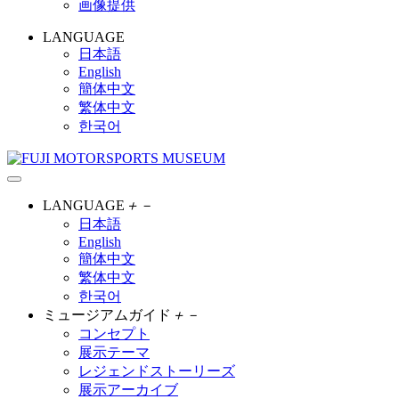
画像提供
LANGUAGE
日本語
English
簡体中文
繁体中文
한국어
LANGUAGE
＋
－
日本語
English
簡体中文
繁体中文
한국어
ミュージアムガイド
＋
－
コンセプト
展示テーマ
レジェンドストーリーズ
展示アーカイブ