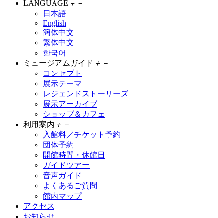
LANGUAGE
＋
－
日本語
English
簡体中文
繁体中文
한국어
ミュージアムガイド
＋
－
コンセプト
展示テーマ
レジェンドストーリーズ
展示アーカイブ
ショップ＆カフェ
利用案内
＋
－
入館料／チケット予約
団体予約
開館時間・休館日
ガイドツアー
音声ガイド
よくあるご質問
館内マップ
アクセス
お知らせ