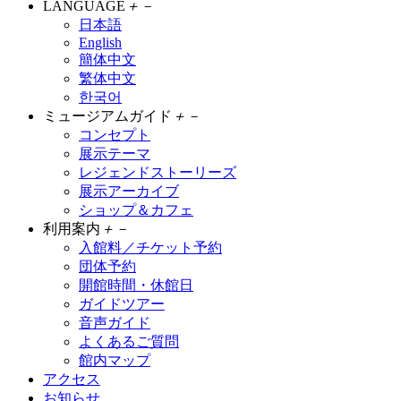
LANGUAGE
＋
－
日本語
English
簡体中文
繁体中文
한국어
ミュージアムガイド
＋
－
コンセプト
展示テーマ
レジェンドストーリーズ
展示アーカイブ
ショップ＆カフェ
利用案内
＋
－
入館料／チケット予約
団体予約
開館時間・休館日
ガイドツアー
音声ガイド
よくあるご質問
館内マップ
アクセス
お知らせ