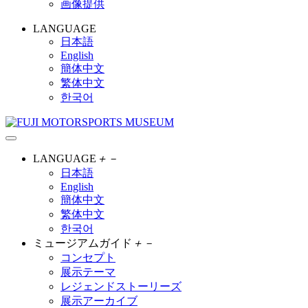
画像提供
LANGUAGE
日本語
English
簡体中文
繁体中文
한국어
LANGUAGE
＋
－
日本語
English
簡体中文
繁体中文
한국어
ミュージアムガイド
＋
－
コンセプト
展示テーマ
レジェンドストーリーズ
展示アーカイブ