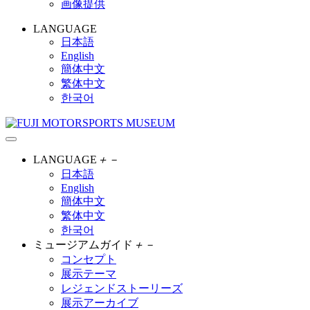
画像提供
LANGUAGE
日本語
English
簡体中文
繁体中文
한국어
LANGUAGE
＋
－
日本語
English
簡体中文
繁体中文
한국어
ミュージアムガイド
＋
－
コンセプト
展示テーマ
レジェンドストーリーズ
展示アーカイブ