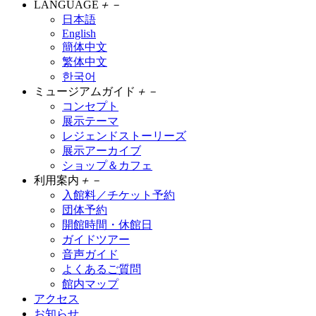
LANGUAGE
＋
－
日本語
English
簡体中文
繁体中文
한국어
ミュージアムガイド
＋
－
コンセプト
展示テーマ
レジェンドストーリーズ
展示アーカイブ
ショップ＆カフェ
利用案内
＋
－
入館料／チケット予約
団体予約
開館時間・休館日
ガイドツアー
音声ガイド
よくあるご質問
館内マップ
アクセス
お知らせ