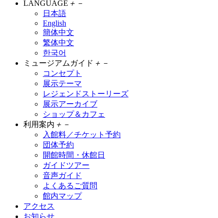
LANGUAGE
＋
－
日本語
English
簡体中文
繁体中文
한국어
ミュージアムガイド
＋
－
コンセプト
展示テーマ
レジェンドストーリーズ
展示アーカイブ
ショップ＆カフェ
利用案内
＋
－
入館料／チケット予約
団体予約
開館時間・休館日
ガイドツアー
音声ガイド
よくあるご質問
館内マップ
アクセス
お知らせ