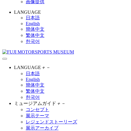
画像提供
LANGUAGE
日本語
English
簡体中文
繁体中文
한국어
LANGUAGE
＋
－
日本語
English
簡体中文
繁体中文
한국어
ミュージアムガイド
＋
－
コンセプト
展示テーマ
レジェンドストーリーズ
展示アーカイブ