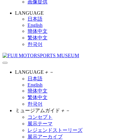
画像提供
LANGUAGE
日本語
English
簡体中文
繁体中文
한국어
LANGUAGE
＋
－
日本語
English
簡体中文
繁体中文
한국어
ミュージアムガイド
＋
－
コンセプト
展示テーマ
レジェンドストーリーズ
展示アーカイブ