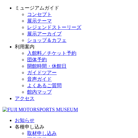
ミュージアムガイド
コンセプト
展示テーマ
レジェンドストーリーズ
展示アーカイブ
ショップ＆カフェ
利用案内
入館料／チケット予約
団体予約
開館時間・休館日
ガイドツアー
音声ガイド
よくあるご質問
館内マップ
アクセス
お知らせ
各種申し込み
取材申し込み