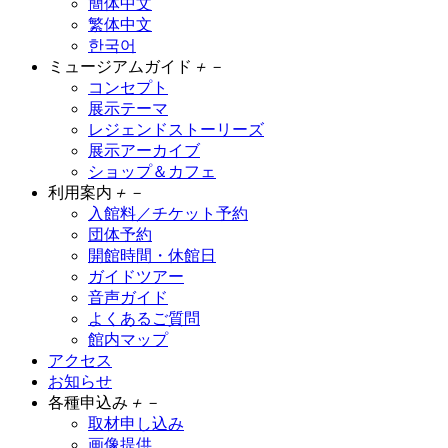
簡体中文
繁体中文
한국어
ミュージアムガイド
＋
－
コンセプト
展示テーマ
レジェンドストーリーズ
展示アーカイブ
ショップ＆カフェ
利用案内
＋
－
入館料／チケット予約
団体予約
開館時間・休館日
ガイドツアー
音声ガイド
よくあるご質問
館内マップ
アクセス
お知らせ
各種申込み
＋
－
取材申し込み
画像提供