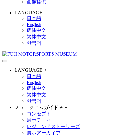
画像提供
LANGUAGE
日本語
English
簡体中文
繁体中文
한국어
LANGUAGE
＋
－
日本語
English
簡体中文
繁体中文
한국어
ミュージアムガイド
＋
－
コンセプト
展示テーマ
レジェンドストーリーズ
展示アーカイブ