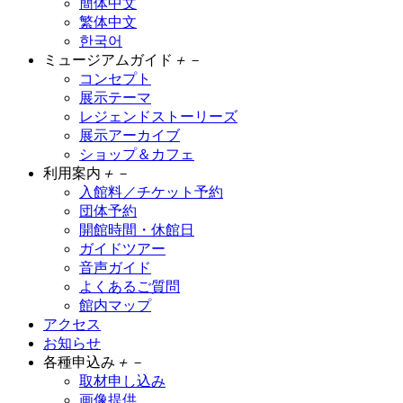
簡体中文
繁体中文
한국어
ミュージアムガイド
＋
－
コンセプト
展示テーマ
レジェンドストーリーズ
展示アーカイブ
ショップ＆カフェ
利用案内
＋
－
入館料／チケット予約
団体予約
開館時間・休館日
ガイドツアー
音声ガイド
よくあるご質問
館内マップ
アクセス
お知らせ
各種申込み
＋
－
取材申し込み
画像提供