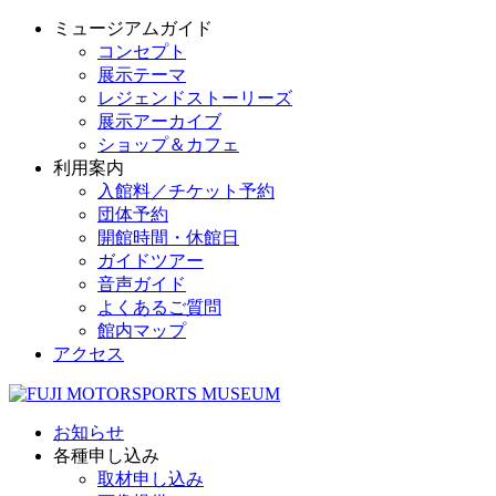
ミュージアムガイド
コンセプト
展示テーマ
レジェンドストーリーズ
展示アーカイブ
ショップ＆カフェ
利用案内
入館料／チケット予約
団体予約
開館時間・休館日
ガイドツアー
音声ガイド
よくあるご質問
館内マップ
アクセス
お知らせ
各種申し込み
取材申し込み