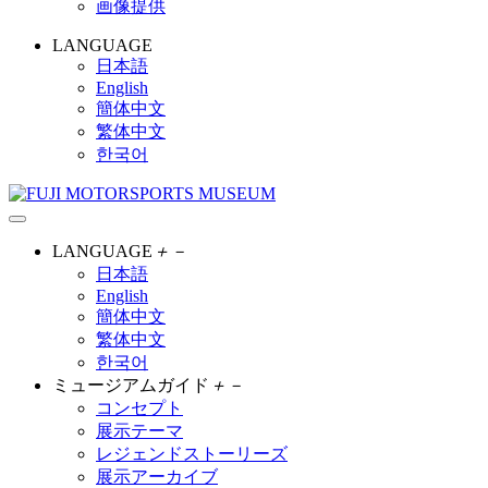
画像提供
LANGUAGE
日本語
English
簡体中文
繁体中文
한국어
LANGUAGE
＋
－
日本語
English
簡体中文
繁体中文
한국어
ミュージアムガイド
＋
－
コンセプト
展示テーマ
レジェンドストーリーズ
展示アーカイブ