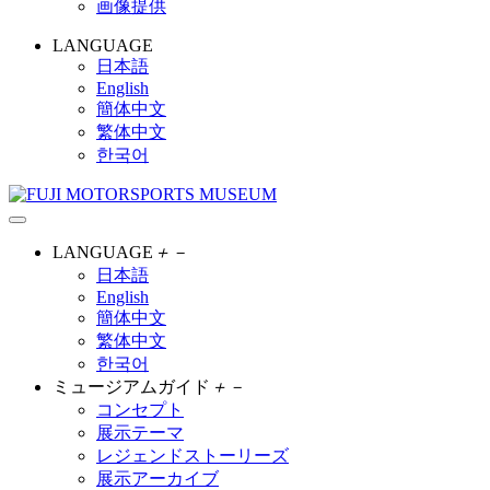
画像提供
LANGUAGE
日本語
English
簡体中文
繁体中文
한국어
LANGUAGE
＋
－
日本語
English
簡体中文
繁体中文
한국어
ミュージアムガイド
＋
－
コンセプト
展示テーマ
レジェンドストーリーズ
展示アーカイブ