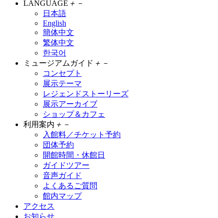
LANGUAGE
＋
－
日本語
English
簡体中文
繁体中文
한국어
ミュージアムガイド
＋
－
コンセプト
展示テーマ
レジェンドストーリーズ
展示アーカイブ
ショップ＆カフェ
利用案内
＋
－
入館料／チケット予約
団体予約
開館時間・休館日
ガイドツアー
音声ガイド
よくあるご質問
館内マップ
アクセス
お知らせ