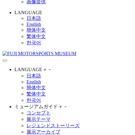
画像提供
LANGUAGE
日本語
English
簡体中文
繁体中文
한국어
LANGUAGE
＋
－
日本語
English
簡体中文
繁体中文
한국어
ミュージアムガイド
＋
－
コンセプト
展示テーマ
レジェンドストーリーズ
展示アーカイブ