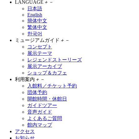
LANGUAGE
＋
－
日本語
English
簡体中文
繁体中文
한국어
ミュージアムガイド
＋
－
コンセプト
展示テーマ
レジェンドストーリーズ
展示アーカイブ
ショップ＆カフェ
利用案内
＋
－
入館料／チケット予約
団体予約
開館時間・休館日
ガイドツアー
音声ガイド
よくあるご質問
館内マップ
アクセス
お知らせ