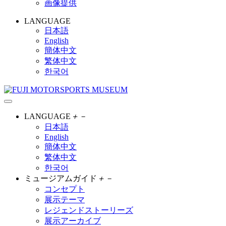
画像提供
LANGUAGE
日本語
English
簡体中文
繁体中文
한국어
LANGUAGE
＋
－
日本語
English
簡体中文
繁体中文
한국어
ミュージアムガイド
＋
－
コンセプト
展示テーマ
レジェンドストーリーズ
展示アーカイブ