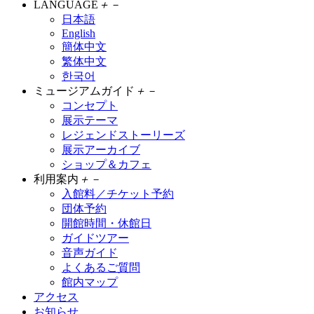
LANGUAGE
＋
－
日本語
English
簡体中文
繁体中文
한국어
ミュージアムガイド
＋
－
コンセプト
展示テーマ
レジェンドストーリーズ
展示アーカイブ
ショップ＆カフェ
利用案内
＋
－
入館料／チケット予約
団体予約
開館時間・休館日
ガイドツアー
音声ガイド
よくあるご質問
館内マップ
アクセス
お知らせ