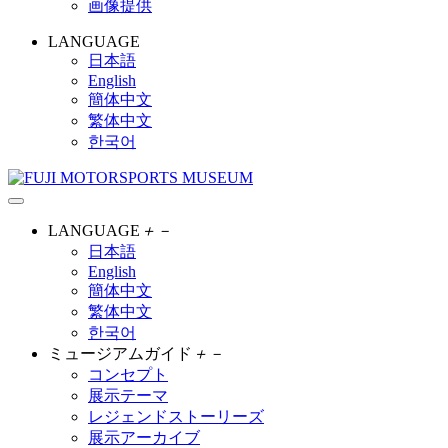
画像提供
LANGUAGE
日本語
English
簡体中文
繁体中文
한국어
LANGUAGE
＋
－
日本語
English
簡体中文
繁体中文
한국어
ミュージアムガイド
＋
－
コンセプト
展示テーマ
レジェンドストーリーズ
展示アーカイブ