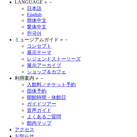
LANGUAGE
＋
－
日本語
English
簡体中文
繁体中文
한국어
ミュージアムガイド
＋
－
コンセプト
展示テーマ
レジェンドストーリーズ
展示アーカイブ
ショップ＆カフェ
利用案内
＋
－
入館料／チケット予約
団体予約
開館時間・休館日
ガイドツアー
音声ガイド
よくあるご質問
館内マップ
アクセス
お知らせ