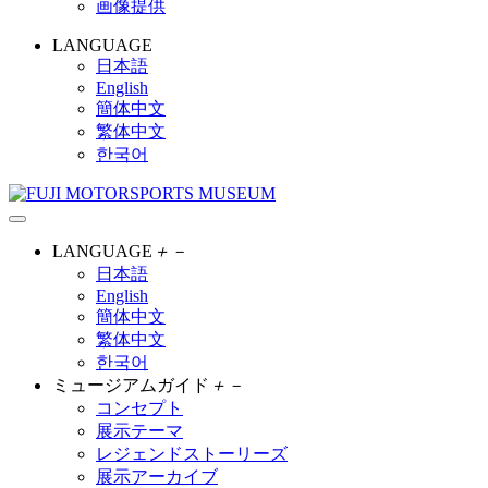
画像提供
LANGUAGE
日本語
English
簡体中文
繁体中文
한국어
LANGUAGE
＋
－
日本語
English
簡体中文
繁体中文
한국어
ミュージアムガイド
＋
－
コンセプト
展示テーマ
レジェンドストーリーズ
展示アーカイブ