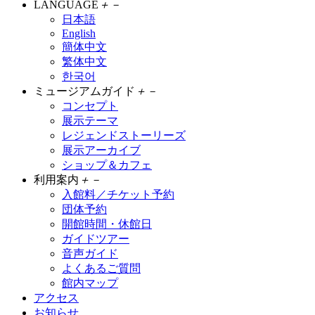
LANGUAGE
＋
－
日本語
English
簡体中文
繁体中文
한국어
ミュージアムガイド
＋
－
コンセプト
展示テーマ
レジェンドストーリーズ
展示アーカイブ
ショップ＆カフェ
利用案内
＋
－
入館料／チケット予約
団体予約
開館時間・休館日
ガイドツアー
音声ガイド
よくあるご質問
館内マップ
アクセス
お知らせ