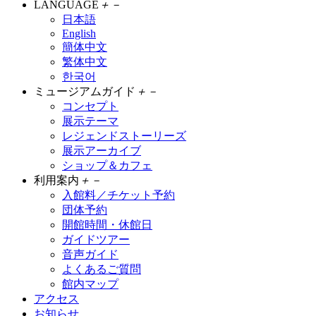
LANGUAGE
＋
－
日本語
English
簡体中文
繁体中文
한국어
ミュージアムガイド
＋
－
コンセプト
展示テーマ
レジェンドストーリーズ
展示アーカイブ
ショップ＆カフェ
利用案内
＋
－
入館料／チケット予約
団体予約
開館時間・休館日
ガイドツアー
音声ガイド
よくあるご質問
館内マップ
アクセス
お知らせ