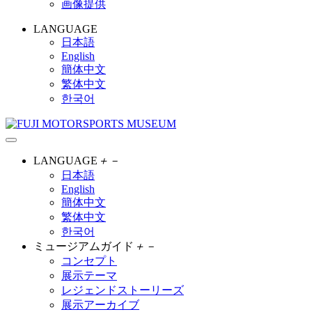
画像提供
LANGUAGE
日本語
English
簡体中文
繁体中文
한국어
LANGUAGE
＋
－
日本語
English
簡体中文
繁体中文
한국어
ミュージアムガイド
＋
－
コンセプト
展示テーマ
レジェンドストーリーズ
展示アーカイブ