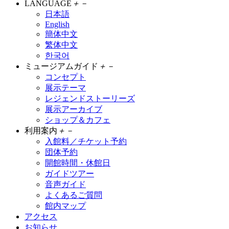
LANGUAGE
＋
－
日本語
English
簡体中文
繁体中文
한국어
ミュージアムガイド
＋
－
コンセプト
展示テーマ
レジェンドストーリーズ
展示アーカイブ
ショップ＆カフェ
利用案内
＋
－
入館料／チケット予約
団体予約
開館時間・休館日
ガイドツアー
音声ガイド
よくあるご質問
館内マップ
アクセス
お知らせ