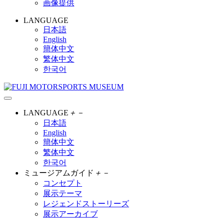
画像提供
LANGUAGE
日本語
English
簡体中文
繁体中文
한국어
LANGUAGE
＋
－
日本語
English
簡体中文
繁体中文
한국어
ミュージアムガイド
＋
－
コンセプト
展示テーマ
レジェンドストーリーズ
展示アーカイブ