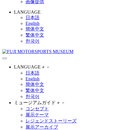
画像提供
LANGUAGE
日本語
English
簡体中文
繁体中文
한국어
LANGUAGE
＋
－
日本語
English
簡体中文
繁体中文
한국어
ミュージアムガイド
＋
－
コンセプト
展示テーマ
レジェンドストーリーズ
展示アーカイブ