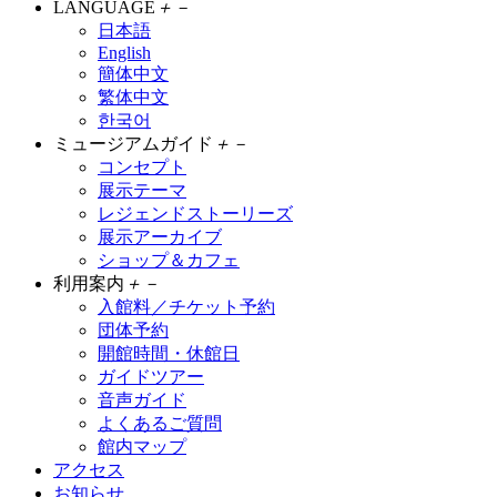
LANGUAGE
＋
－
日本語
English
簡体中文
繁体中文
한국어
ミュージアムガイド
＋
－
コンセプト
展示テーマ
レジェンドストーリーズ
展示アーカイブ
ショップ＆カフェ
利用案内
＋
－
入館料／チケット予約
団体予約
開館時間・休館日
ガイドツアー
音声ガイド
よくあるご質問
館内マップ
アクセス
お知らせ