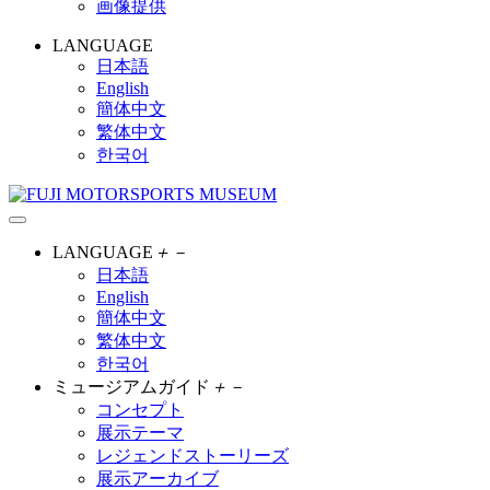
画像提供
LANGUAGE
日本語
English
簡体中文
繁体中文
한국어
LANGUAGE
＋
－
日本語
English
簡体中文
繁体中文
한국어
ミュージアムガイド
＋
－
コンセプト
展示テーマ
レジェンドストーリーズ
展示アーカイブ