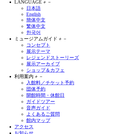
LANGUAGE
＋
－
日本語
English
簡体中文
繁体中文
한국어
ミュージアムガイド
＋
－
コンセプト
展示テーマ
レジェンドストーリーズ
展示アーカイブ
ショップ＆カフェ
利用案内
＋
－
入館料／チケット予約
団体予約
開館時間・休館日
ガイドツアー
音声ガイド
よくあるご質問
館内マップ
アクセス
お知らせ