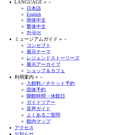
LANGUAGE
＋
－
日本語
English
簡体中文
繁体中文
한국어
ミュージアムガイド
＋
－
コンセプト
展示テーマ
レジェンドストーリーズ
展示アーカイブ
ショップ＆カフェ
利用案内
＋
－
入館料／チケット予約
団体予約
開館時間・休館日
ガイドツアー
音声ガイド
よくあるご質問
館内マップ
アクセス
お知らせ