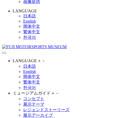
画像提供
LANGUAGE
日本語
English
簡体中文
繁体中文
한국어
LANGUAGE
＋
－
日本語
English
簡体中文
繁体中文
한국어
ミュージアムガイド
＋
－
コンセプト
展示テーマ
レジェンドストーリーズ
展示アーカイブ