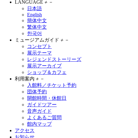
LANGUAGE
＋
－
日本語
English
簡体中文
繁体中文
한국어
ミュージアムガイド
＋
－
コンセプト
展示テーマ
レジェンドストーリーズ
展示アーカイブ
ショップ＆カフェ
利用案内
＋
－
入館料／チケット予約
団体予約
開館時間・休館日
ガイドツアー
音声ガイド
よくあるご質問
館内マップ
アクセス
お知らせ