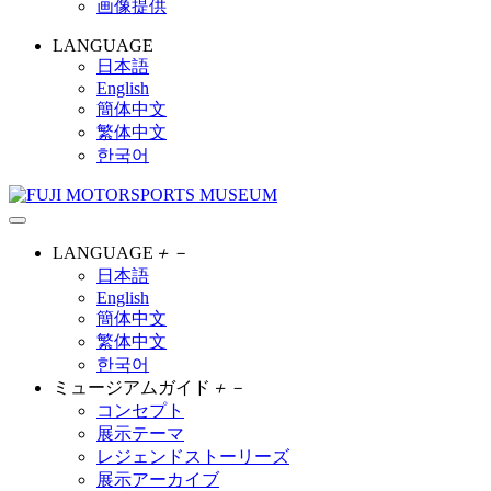
画像提供
LANGUAGE
日本語
English
簡体中文
繁体中文
한국어
LANGUAGE
＋
－
日本語
English
簡体中文
繁体中文
한국어
ミュージアムガイド
＋
－
コンセプト
展示テーマ
レジェンドストーリーズ
展示アーカイブ