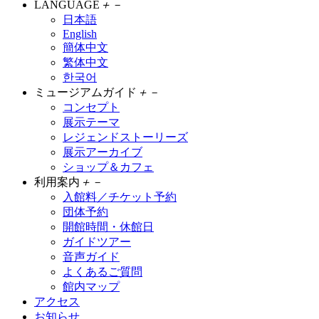
LANGUAGE
＋
－
日本語
English
簡体中文
繁体中文
한국어
ミュージアムガイド
＋
－
コンセプト
展示テーマ
レジェンドストーリーズ
展示アーカイブ
ショップ＆カフェ
利用案内
＋
－
入館料／チケット予約
団体予約
開館時間・休館日
ガイドツアー
音声ガイド
よくあるご質問
館内マップ
アクセス
お知らせ