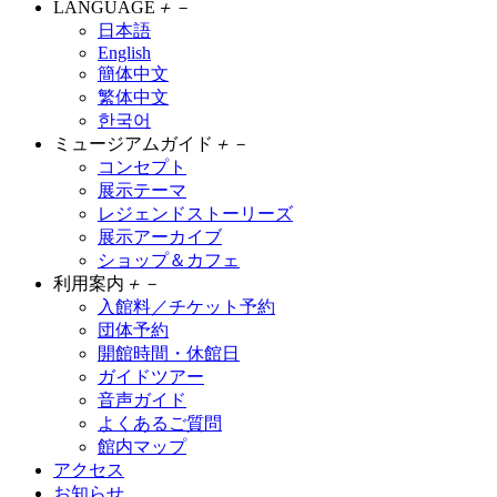
LANGUAGE
＋
－
日本語
English
簡体中文
繁体中文
한국어
ミュージアムガイド
＋
－
コンセプト
展示テーマ
レジェンドストーリーズ
展示アーカイブ
ショップ＆カフェ
利用案内
＋
－
入館料／チケット予約
団体予約
開館時間・休館日
ガイドツアー
音声ガイド
よくあるご質問
館内マップ
アクセス
お知らせ