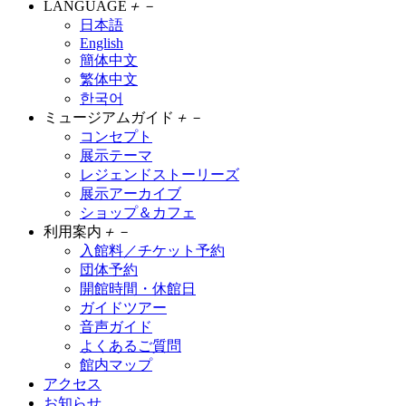
LANGUAGE
＋
－
日本語
English
簡体中文
繁体中文
한국어
ミュージアムガイド
＋
－
コンセプト
展示テーマ
レジェンドストーリーズ
展示アーカイブ
ショップ＆カフェ
利用案内
＋
－
入館料／チケット予約
団体予約
開館時間・休館日
ガイドツアー
音声ガイド
よくあるご質問
館内マップ
アクセス
お知らせ