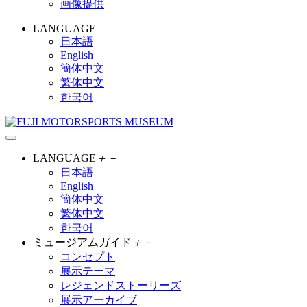
画像提供
LANGUAGE
日本語
English
簡体中文
繁体中文
한국어
LANGUAGE
＋
－
日本語
English
簡体中文
繁体中文
한국어
ミュージアムガイド
＋
－
コンセプト
展示テーマ
レジェンドストーリーズ
展示アーカイブ