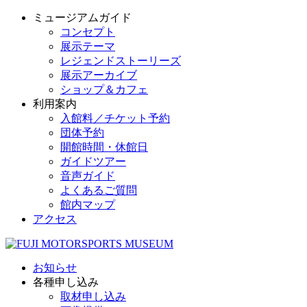
ミュージアムガイド
コンセプト
展示テーマ
レジェンドストーリーズ
展示アーカイブ
ショップ＆カフェ
利用案内
入館料／チケット予約
団体予約
開館時間・休館日
ガイドツアー
音声ガイド
よくあるご質問
館内マップ
アクセス
お知らせ
各種申し込み
取材申し込み