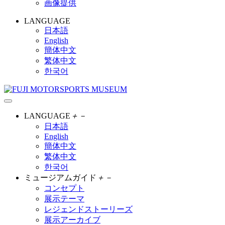
画像提供
LANGUAGE
日本語
English
簡体中文
繁体中文
한국어
LANGUAGE
＋
－
日本語
English
簡体中文
繁体中文
한국어
ミュージアムガイド
＋
－
コンセプト
展示テーマ
レジェンドストーリーズ
展示アーカイブ