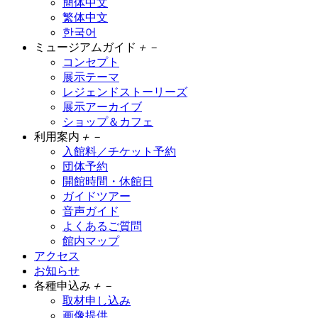
簡体中文
繁体中文
한국어
ミュージアムガイド
＋
－
コンセプト
展示テーマ
レジェンドストーリーズ
展示アーカイブ
ショップ＆カフェ
利用案内
＋
－
入館料／チケット予約
団体予約
開館時間・休館日
ガイドツアー
音声ガイド
よくあるご質問
館内マップ
アクセス
お知らせ
各種申込み
＋
－
取材申し込み
画像提供