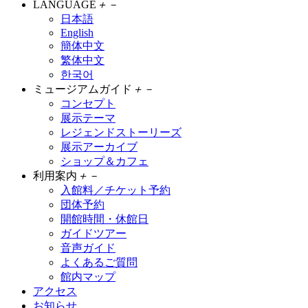
LANGUAGE
＋
－
日本語
English
簡体中文
繁体中文
한국어
ミュージアムガイド
＋
－
コンセプト
展示テーマ
レジェンドストーリーズ
展示アーカイブ
ショップ＆カフェ
利用案内
＋
－
入館料／チケット予約
団体予約
開館時間・休館日
ガイドツアー
音声ガイド
よくあるご質問
館内マップ
アクセス
お知らせ