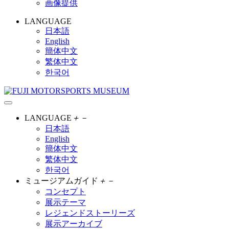
画像提供
LANGUAGE
日本語
English
簡体中文
繁体中文
한국어
LANGUAGE
＋
－
日本語
English
簡体中文
繁体中文
한국어
ミュージアムガイド
＋
－
コンセプト
展示テーマ
レジェンドストーリーズ
展示アーカイブ