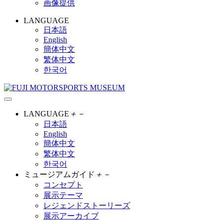
画像提供
LANGUAGE
日本語
English
簡体中文
繁体中文
한국어
LANGUAGE
＋
－
日本語
English
簡体中文
繁体中文
한국어
ミュージアムガイド
＋
－
コンセプト
展示テーマ
レジェンドストーリーズ
展示アーカイブ