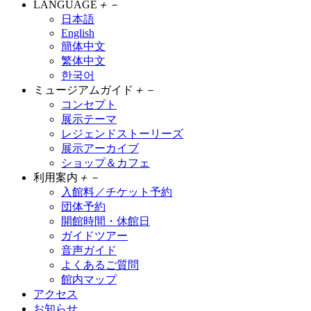
LANGUAGE
＋
－
日本語
English
簡体中文
繁体中文
한국어
ミュージアムガイド
＋
－
コンセプト
展示テーマ
レジェンドストーリーズ
展示アーカイブ
ショップ＆カフェ
利用案内
＋
－
入館料／チケット予約
団体予約
開館時間・休館日
ガイドツアー
音声ガイド
よくあるご質問
館内マップ
アクセス
お知らせ