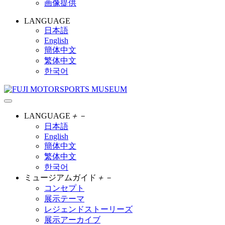
画像提供
LANGUAGE
日本語
English
簡体中文
繁体中文
한국어
LANGUAGE
＋
－
日本語
English
簡体中文
繁体中文
한국어
ミュージアムガイド
＋
－
コンセプト
展示テーマ
レジェンドストーリーズ
展示アーカイブ