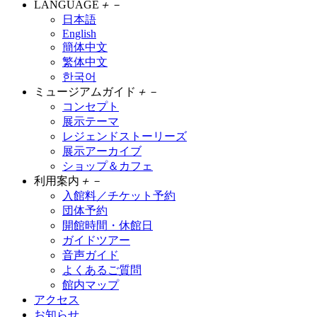
LANGUAGE
＋
－
日本語
English
簡体中文
繁体中文
한국어
ミュージアムガイド
＋
－
コンセプト
展示テーマ
レジェンドストーリーズ
展示アーカイブ
ショップ＆カフェ
利用案内
＋
－
入館料／チケット予約
団体予約
開館時間・休館日
ガイドツアー
音声ガイド
よくあるご質問
館内マップ
アクセス
お知らせ