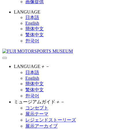
画像提供
LANGUAGE
日本語
English
簡体中文
繁体中文
한국어
LANGUAGE
＋
－
日本語
English
簡体中文
繁体中文
한국어
ミュージアムガイド
＋
－
コンセプト
展示テーマ
レジェンドストーリーズ
展示アーカイブ