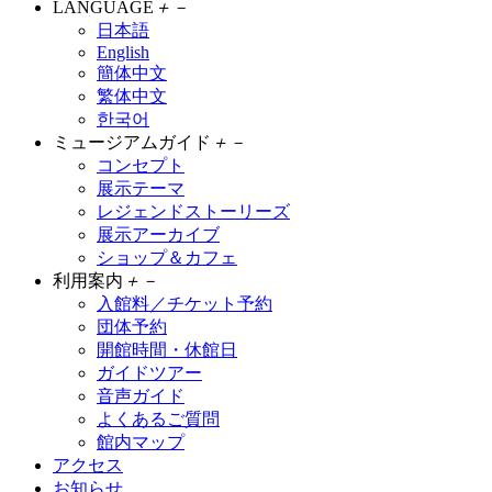
LANGUAGE
＋
－
日本語
English
簡体中文
繁体中文
한국어
ミュージアムガイド
＋
－
コンセプト
展示テーマ
レジェンドストーリーズ
展示アーカイブ
ショップ＆カフェ
利用案内
＋
－
入館料／チケット予約
団体予約
開館時間・休館日
ガイドツアー
音声ガイド
よくあるご質問
館内マップ
アクセス
お知らせ