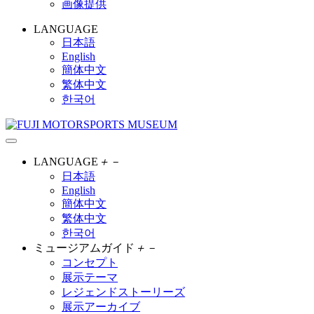
画像提供
LANGUAGE
日本語
English
簡体中文
繁体中文
한국어
LANGUAGE
＋
－
日本語
English
簡体中文
繁体中文
한국어
ミュージアムガイド
＋
－
コンセプト
展示テーマ
レジェンドストーリーズ
展示アーカイブ