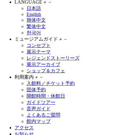
LANGUAGE
＋
－
日本語
English
簡体中文
繁体中文
한국어
ミュージアムガイド
＋
－
コンセプト
展示テーマ
レジェンドストーリーズ
展示アーカイブ
ショップ＆カフェ
利用案内
＋
－
入館料／チケット予約
団体予約
開館時間・休館日
ガイドツアー
音声ガイド
よくあるご質問
館内マップ
アクセス
お知らせ